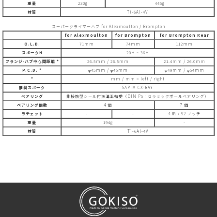
重量
230g
445g
材質
Ti-6Al-4V
スーパークライマーハブ for Alexmoulton / Brompton
for Alexmoulton
for Brompton
for Brompton Rear
O.L.D.
71mm
74mm
112mm
スポークH
20H ~ 36H
フランジ-ハブ中心間距離 *
26.5mm / 26.5mm
21.4mm / 26.0mm
P.C.D. *
φ45mm / φ45mm
φ49mm / φ54mm
*
mm / mm = left / right
推奨スポーク
SAPIM CX-RAY
ベアリング
非接触型シール付深溝玉軸受（DIN P5：セラミックボールベアリング）
ベアリング個数
4 個
7 個
ラチェット
-
-
4 爪 / 92 ノッチ
重量
194g
-
材質
Ti-6Al-4V