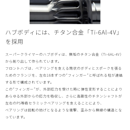
ハブボディには、チタン合金「Ti-6Al-4V」
を採用
スーパークライマーのハブボディは、無垢のチタン合金（Ti-6AL-4V）
から削り出して作られています。
フロントハブは、ベアリングを支える筒状のボディとスポークを張る
ためのフランジを、左右16本ずつの“フィンガー”と呼ばれる柱が連結
する形で構成されています。
この“フィンガー”が、外部応力を受けた時に弾性変形することにより
あらゆる外部からの応力を吸収し、さらに高剛性のチタンシャフトが
左右のP5等級セラミックベアリングを支えることにより、
ベアリングは回転の妨げとなるような衝撃、歪みから無縁の構造とな
っています。