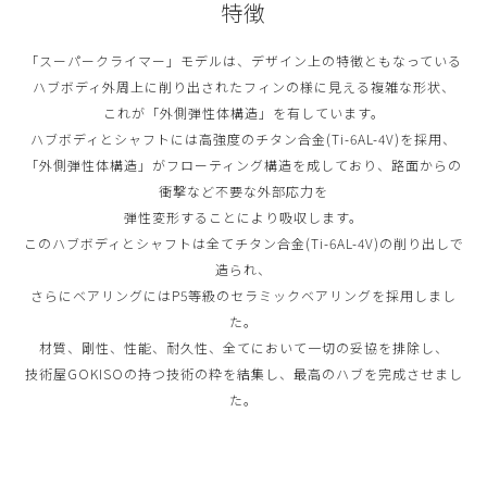
特徴
「スーパークライマー」モデルは、デザイン上の特徴ともなっている
ハブボディ外周上に削り出されたフィンの様に見える複雑な形状、
これが「外側弾性体構造」を有しています。
ハブボディとシャフトには高強度のチタン合金(Ti-6AL-4V)を採用、
「外側弾性体構造」がフローティング構造を成しており、路面からの
衝撃など不要な外部応力を
弾性変形することにより吸収します。
このハブボディとシャフトは全てチタン合金(Ti-6AL-4V)の削り出しで
造られ、
さらにベアリングにはP5等級のセラミックベアリングを採用しまし
た。
材質、剛性、性能、耐久性、全てにおいて一切の妥協を排除し、
技術屋GOKISOの持つ技術の粋を結集し、最高のハブを完成させまし
た。