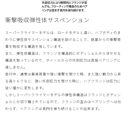
衝撃吸収弾性体サスペンション
スーパークライマーモデルは、ロードモデルと違い、ハブボディのま
わりに弾性体サスペンション構造を設けることで、路面からの衝撃荷
重を吸収する構造を有しています。
また、弾性体構造は、フランジを構造的にボディシェルから浮かせる
構造を取っているので、ホイールからの外部応力は直接ベアリングに
達しません。
走行中、通常は乗車荷重や強い衝撃を受けた時、また強い脚力から来
る高トルクなど、強い外部応力を受けた時に、ハブフランジは応力に
従い僅かに変形します。
しかしスーパークライマーモデルの弾性体構造はフランジとボディシ
ェルとが切り離されているので、フランジの歪みはベアリングへは伝
わらず、ベアリングは真円を保ち続けることが出来ます。