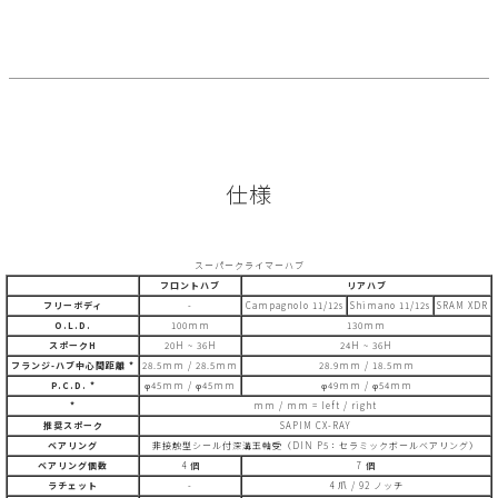
仕様
スーパークライマーハブ
フロントハブ
リアハブ
フリーボディ
-
Campagnolo 11/12s
Shimano 11/12s
SRAM XDR
O.L.D.
100mm
130mm
スポークH
20H ~ 36H
24H ~ 36H
フランジ-ハブ中心間距離 *
28.5mm / 28.5mm
28.9mm / 18.5mm
P.C.D. *
φ45mm / φ45mm
φ49mm / φ54mm
*
mm / mm = left / right
推奨スポーク
SAPIM CX-RAY
ベアリング
非接触型シール付深溝玉軸受（DIN P5：セラミックボールベアリング）
ベアリング個数
4 個
7 個
ラチェット
-
4 爪 / 92 ノッチ